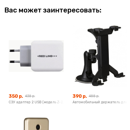
Вас может заинтересовать:
350 р.
390 р.
438 р.
488 р.
СЗУ адаптер 2 USB (модель Z-2) 2,1A Fast Charge белый, Redline
Автомобильный держатель для п