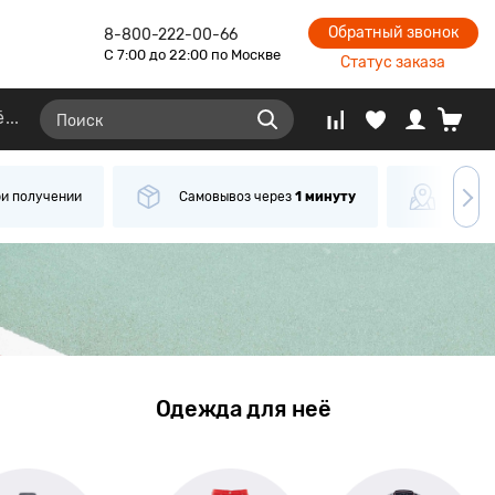
Обратный звонок
8-800-222-00-66
С 7:00 до 22:00 по Москве
Статус заказа
ё
рез
1 минуту
Более
62 000
пунктов
выдачи
До
Одежда для неё