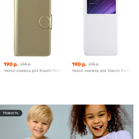
190 р.
190 р.
238 р.
238 р.
Pro (золотой), Redline
Чехол-книжка для Xiaomi Redmi Note 4/4X на MTK Red Line золотой
Чехол-книжка для Xiaomi Redmi 4 Pro
Новость