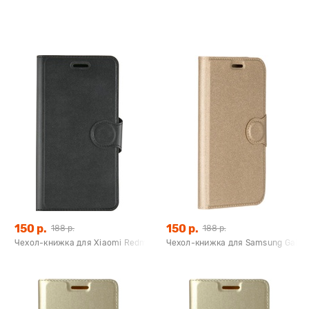
150 р.
150 р.
188 р.
188 р.
ланшета, универсальный на присоске,Redline
Чехол-книжка для Xiaomi Redmi 4 Pro (черный), Redline
Чехол-книжка для Samsung Galaxy 