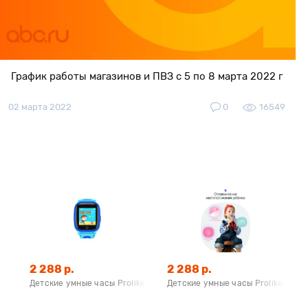
График работы магазинов и ПВЗ с 5 по 8 марта 2022 г
02 марта 2022
0
16549
2 288 р.
2 288 р.
Детские умные часы Prolike PLSW11BL, голубые
Детские умные часы Prolike PLSW