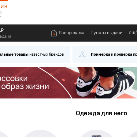
ЗИН
й
м
АР
ещ
Распродажа
Пункты выдачи
выдачи
Примерка
и
проверка
при получении
Самовывоз
че
Одежда для него