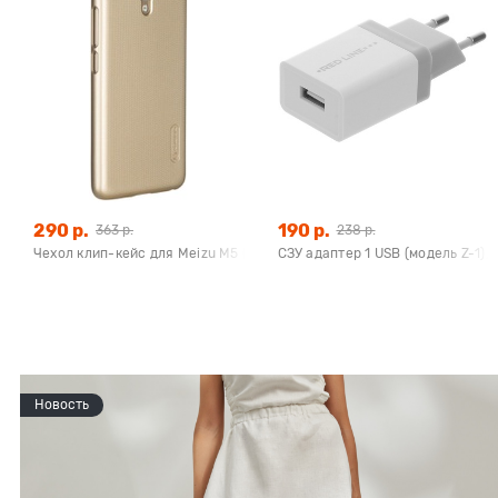
290 р.
190 р.
363 р.
238 р.
Чехол клип-кейс для Meizu M5 (золотой), Nillkin Super Frosted Shield
СЗУ адаптер 1 USB (модель Z-1), 
Новость