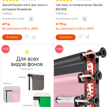
Зажим Raylab тип E для зонта с
Система установки фона Raylab
холодным башмаком
B2530B
1 210 р.
-
9 000 р.
-
розничная цена
розничная цена
671 р.
4 773 р.
Вы экономите 539 р. (45%)
Вы экономите 4 227 р. (47%)
В корзину
В корзину
-42%
-39%