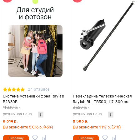
24 отзывов
Система установки фона Raylab
Перекладина телескопическая
B2830B
Raylab RL- TB300, 117-300 см
11 330 р.
-
3 620 р.
-
розничная цена
розничная цена
6 314 р.
2 503 р.
Вы экономите 5 016 р. (45%)
Вы экономите 1 117 р. (31%)
В корзину
В корзину