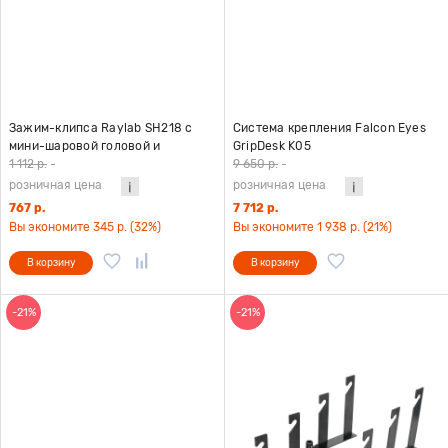
Зажим-клипса Raylab SH218 с
Система крепления Falcon Eyes
мини-шаровой головой и
GripDesk K05
башмаком
1 112 р.
-
9 650 р.
-
розничная цена
розничная цена
767 р.
7 712 р.
Вы экономите 345 р. (32%)
Вы экономите 1 938 р. (21%)
В корзину
В корзину
-21%
-21%