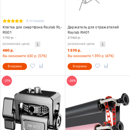
4 отзывов
Клетка для смартфона Raylab RL-
Держатель для отражателей
RG01
Raylab RH01
1 110 р.
-
2 960 р.
-
розничная цена
розничная цена
480 р.
1 570 р.
Вы экономите 630 р. (57%)
Вы экономите 1 390 р. (47%)
В корзину
В корзину
-21%
-28%