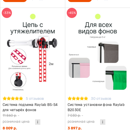
-33%
-45%
5 отзывов
30 отзывов
Система подъема Raylab BS-S4
Система установки фона Raylab
для четырёх фонов
B2030E
11 860 р.
-
7 030 р.
-
розничная цена
розничная цена
8 009 р.
3 897 р.