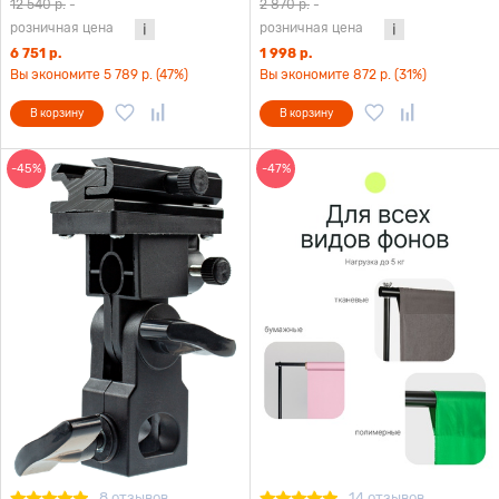
перекладиной
пластикового фона
12 540 р.
-
2 870 р.
-
розничная цена
розничная цена
6 751 р.
1 998 р.
Вы экономите 5 789 р. (47%)
Вы экономите 872 р. (31%)
В корзину
В корзину
-45%
-47%
8 отзывов
14 отзывов