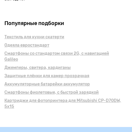
Популярные подборки
Текстиль для кухни скатерти
Одеяла евростандарт
Смартфоны cо стандартом связи 2G, с навигацией
Galileo
Джемперы, свитера, кардиганы
Защитные плёнки для камер прозрачная
Аккумуляторные батарейки аккумулятор
Смартфоны фиолетовые, с быстрой зарядкой
Картриджи для фотопринтера для Mitsubishi CP-D70DW,
5x15