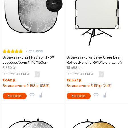
7 отзывов
Отражатель 2в1 Raylab RF-09
Отражатель на раме GreenBean
серебро/белый 110*150см
ReflectPanel 5 RP1015 складной
3 830 р.
-
15 688 р.
-
розничная цена
розничная цена
1 642 р.
12 537 р.
Вы экономите 2 188 р. (58%)
Вы экономите 3 151 р. (21%)
В корзину
В корзину