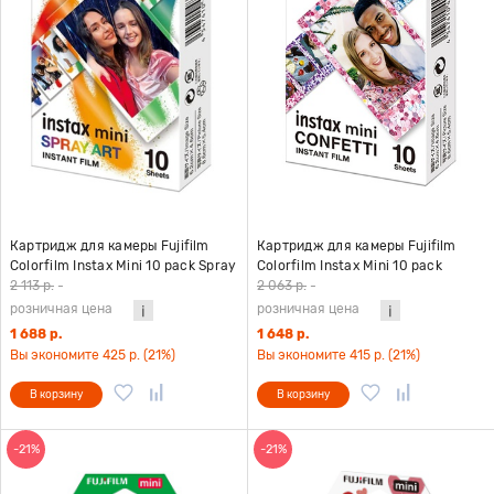
Картридж для камеры Fujifilm
Картридж для камеры Fujifilm
Colorfilm Instax Mini 10 pack Spray
Colorfilm Instax Mini 10 pack
Art
Confetti
2 113 р.
-
2 063 р.
-
розничная цена
розничная цена
1 688 р.
1 648 р.
Вы экономите 425 р. (21%)
Вы экономите 415 р. (21%)
В корзину
В корзину
-21%
-21%