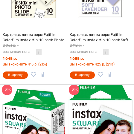
Картридж для камеры Fujifilm
Картридж для камеры Fujifilm
Colorfilm Instax Mini 10 pack Photo
Colorfilm Instax Mini 10 pack Soft
Slide
Lavender
2 063 р.
-
2 113 р.
-
розничная цена
розничная цена
1 648 р.
1 688 р.
Вы экономите 415 р. (21%)
Вы экономите 425 р. (21%)
В корзину
В корзину
-21%
-21%