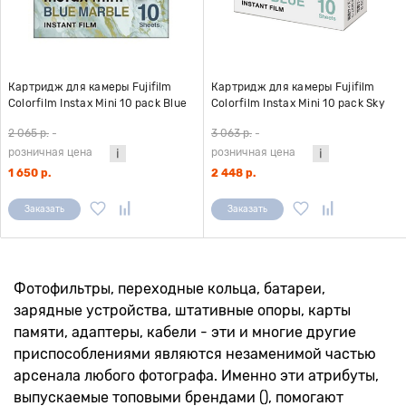
Картридж для камеры Fujifilm
Картридж для камеры Fujifilm
Colorfilm Instax Mini 10 pack Blue
Colorfilm Instax Mini 10 pack Sky
Marble
Blue
2 065 р.
-
3 063 р.
-
розничная цена
розничная цена
1 650 р.
2 448 р.
Заказать
Заказать
Фотофильтры, переходные кольца, батареи,
зарядные устройства, штативные опоры, карты
памяти, адаптеры, кабели - эти и многие другие
приспособлениями являются незаменимой частью
арсенала любого фотографа. Именно эти атрибуты,
выпускаемые топовыми брендами (), помогают