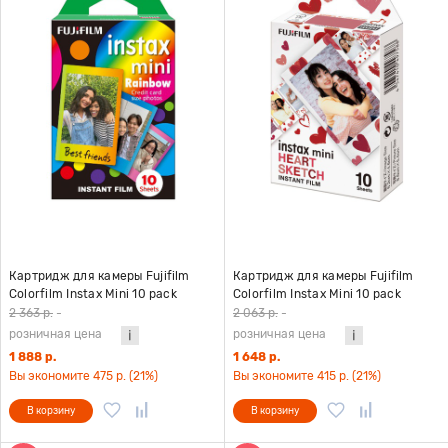
Картридж для камеры Fujifilm
Картридж для камеры Fujifilm
Colorfilm Instax Mini 10 pack
Colorfilm Instax Mini 10 pack
Rainbow
Hearts
2 363 р.
-
2 063 р.
-
розничная цена
розничная цена
1 888 р.
1 648 р.
Вы экономите 475 р. (21%)
Вы экономите 415 р. (21%)
В корзину
В корзину