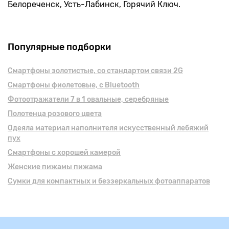
Белореченск, Усть-Лабинск, Горячий Ключ.
Популярные подборки
Смартфоны золотистые, cо стандартом связи 2G
Смартфоны фиолетовые, с Bluetooth
Фотоотражатели 7 в 1 овальные, серебряные
Полотенца розового цвета
Одеяла материал наполнителя искусственный лебяжий
пух
Смартфоны с хорошей камерой
Женские пижамы пижама
Сумки для компактных и беззеркальных фотоаппаратов