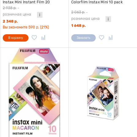
Instax Mini Instant Film 20
Colorfilm Instax Mini 10 pack
снимков
Contact Sheet
2 938 р.
-
2 063 р.
-
розничная цена
розничная цена
2 348 р.
1 648 р.
Вы экономите 590 р. (21%)
В корзину
Заказать