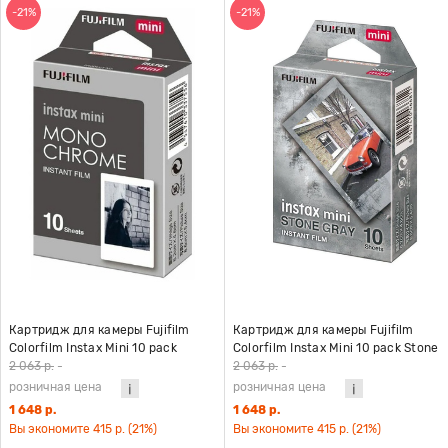
-21%
-21%
Картридж для камеры Fujifilm
Картридж для камеры Fujifilm
Colorfilm Instax Mini 10 pack
Colorfilm Instax Mini 10 pack Stone
Monochrome
Gray
2 063 р.
-
2 063 р.
-
розничная цена
розничная цена
1 648 р.
1 648 р.
Вы экономите 415 р. (21%)
Вы экономите 415 р. (21%)